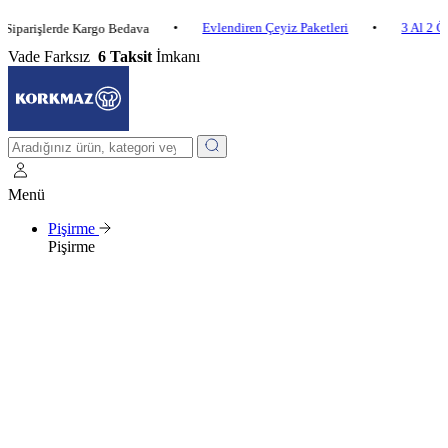
•
Evlendiren Çeyiz Paketleri
•
3 Al 2 Öde
•
şlerde Kargo Bedava
Vade Farksız
6 Taksit
İmkanı
Menü
Pişirme
Pişirme