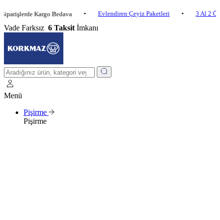
•
Evlendiren Çeyiz Paketleri
•
3 Al 2 Öde
•
lerde Kargo Bedava
Vade Farksız
6 Taksit
İmkanı
Menü
Pişirme
Pişirme