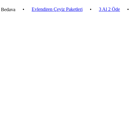
•
Evlendiren Çeyiz Paketleri
•
3 Al 2 Öde
•
2.500 ₺