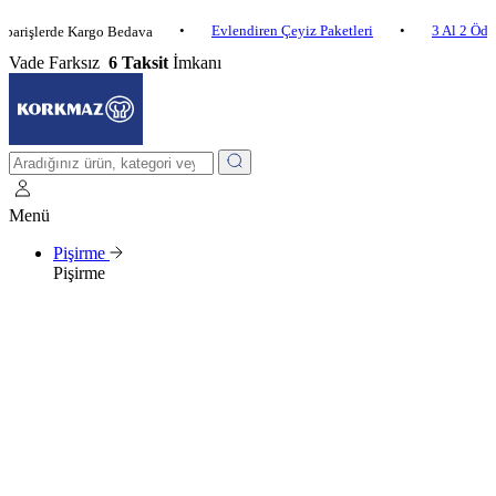
•
Evlendiren Çeyiz Paketleri
•
3 Al 2 Öde
•
erde Kargo Bedava
Vade Farksız
6 Taksit
İmkanı
Menü
Pişirme
Pişirme