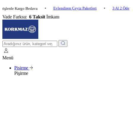
•
Evlendiren Çeyiz Paketleri
•
3 Al 2 Öde
•
erde Kargo Bedava
Vade Farksız
6 Taksit
İmkanı
Menü
Pişirme
Pişirme