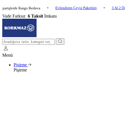
•
Evlendiren Çeyiz Paketleri
•
3 Al 2 Öde
•
işlerde Kargo Bedava
Vade Farksız
6 Taksit
İmkanı
Menü
Pişirme
Pişirme