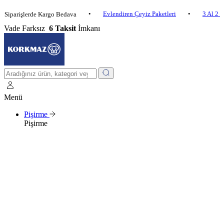
•
Evlendiren Çeyiz Paketleri
•
3 Al 2 Öde
•
işlerde Kargo Bedava
Vade Farksız
6 Taksit
İmkanı
Menü
Pişirme
Pişirme