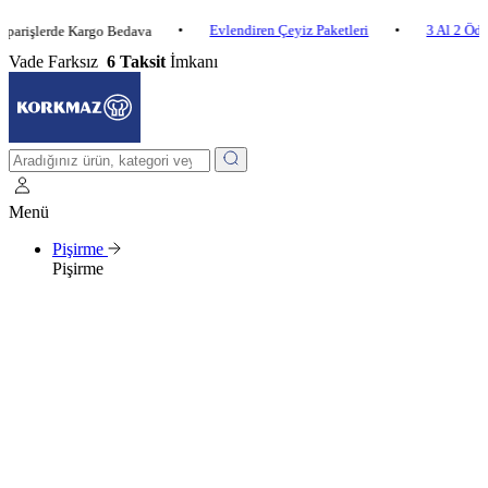
•
Evlendiren Çeyiz Paketleri
•
3 Al 2 Öde
•
erde Kargo Bedava
Vade Farksız
6 Taksit
İmkanı
Menü
Pişirme
Pişirme