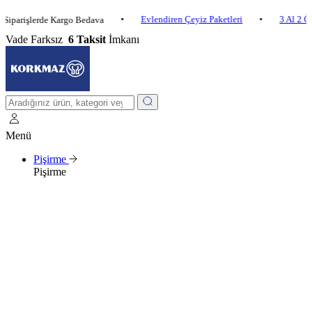
•
Evlendiren Çeyiz Paketleri
•
3 Al 2 Öde
•
şlerde Kargo Bedava
Vade Farksız
6 Taksit
İmkanı
Menü
Pişirme
Pişirme