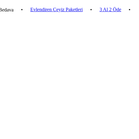
•
Evlendiren Çeyiz Paketleri
•
3 Al 2 Öde
•
2.500 ₺