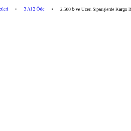
•
3 Al 2 Öde
•
2.500 ₺ ve Üzeri Siparişlerde Kargo Bedava