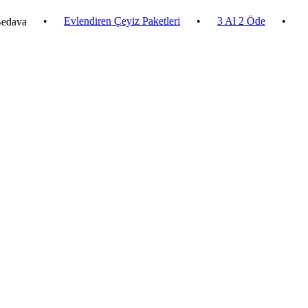
•
Evlendiren Çeyiz Paketleri
•
3 Al 2 Öde
•
2.500 ₺ 