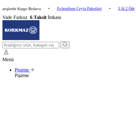
•
Evlendiren Çeyiz Paketleri
•
3 Al 2 Öde
•
rde Kargo Bedava
Vade Farksız
6 Taksit
İmkanı
Menü
Pişirme
Pişirme