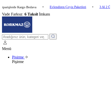
•
Evlendiren Çeyiz Paketleri
•
3 Al 2 Öde
işlerde Kargo Bedava
Vade Farksız
6 Taksit
İmkanı
Menü
Pişirme
Pişirme