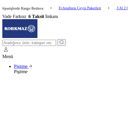
•
Evlendiren Çeyiz Paketleri
•
3 Al 2 Öde
işlerde Kargo Bedava
Vade Farksız
6 Taksit
İmkanı
Menü
Pişirme
Pişirme