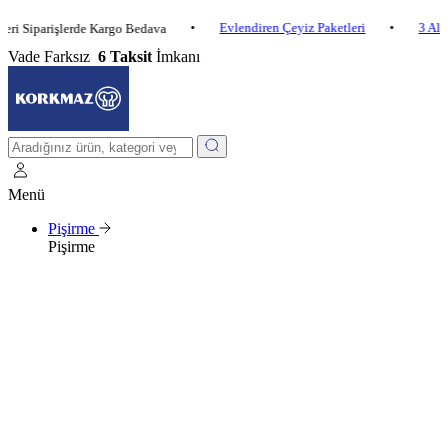
•
Evlendiren Çeyiz Paketleri
•
3 Al 2 Öde
arişlerde Kargo Bedava
Vade Farksız
6 Taksit
İmkanı
Menü
Pişirme
Pişirme