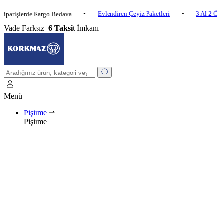
•
Evlendiren Çeyiz Paketleri
•
3 Al 2 Öde
•
lerde Kargo Bedava
Vade Farksız
6 Taksit
İmkanı
Menü
Pişirme
Pişirme