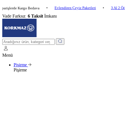
•
Evlendiren Çeyiz Paketleri
•
3 Al 2 Öde
•
erde Kargo Bedava
Vade Farksız
6 Taksit
İmkanı
Menü
Pişirme
Pişirme