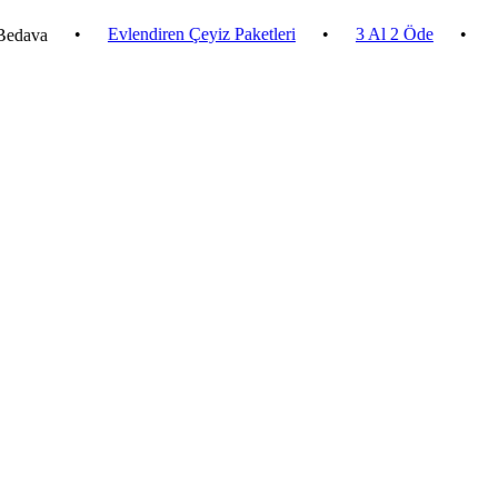
•
Evlendiren Çeyiz Paketleri
•
3 Al 2 Öde
•
2.500 ₺