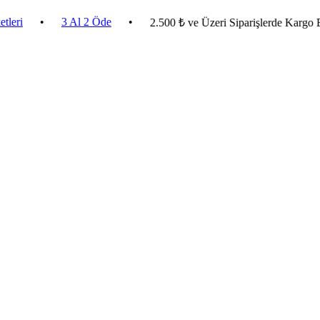
•
3 Al 2 Öde
•
2.500 ₺ ve Üzeri Siparişlerde Kargo Bedava