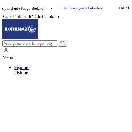
•
Evlendiren Çeyiz Paketleri
•
3 Al 2 Öde
•
şlerde Kargo Bedava
Vade Farksız
6 Taksit
İmkanı
Menü
Pişirme
Pişirme