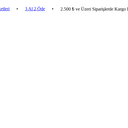
•
3 Al 2 Öde
•
2.500 ₺ ve Üzeri Siparişlerde Kargo Bedava