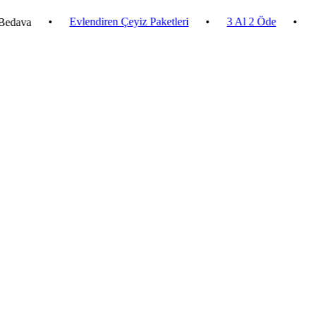
•
Evlendiren Çeyiz Paketleri
•
3 Al 2 Öde
•
2.500 ₺