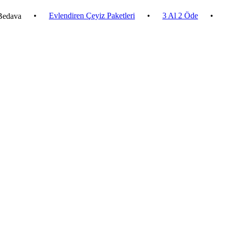
•
Evlendiren Çeyiz Paketleri
•
3 Al 2 Öde
•
2.500 ₺ 