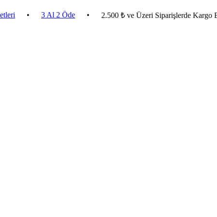
•
3 Al 2 Öde
•
2.500 ₺ ve Üzeri Siparişlerde Kargo Bedava