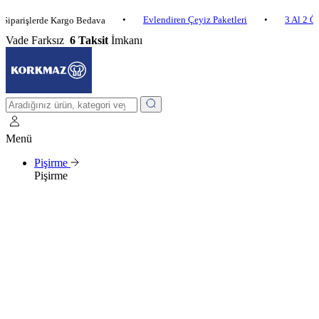
•
Evlendiren Çeyiz Paketleri
•
3 Al 2 Öde
•
şlerde Kargo Bedava
Vade Farksız
6 Taksit
İmkanı
Menü
Pişirme
Pişirme