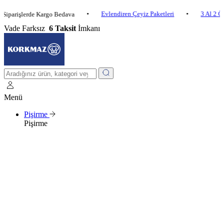
•
Evlendiren Çeyiz Paketleri
•
3 Al 2 Öde
•
şlerde Kargo Bedava
Vade Farksız
6 Taksit
İmkanı
Menü
Pişirme
Pişirme