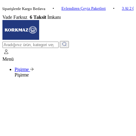
•
Evlendiren Çeyiz Paketleri
•
3 Al 2 Öde
•
şlerde Kargo Bedava
Vade Farksız
6 Taksit
İmkanı
Menü
Pişirme
Pişirme