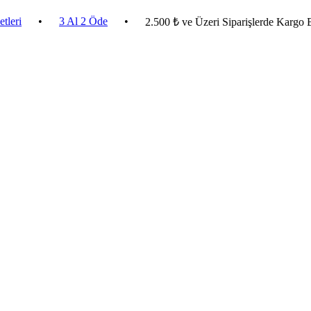
•
3 Al 2 Öde
•
2.500 ₺ ve Üzeri Siparişlerde Kargo Bedava