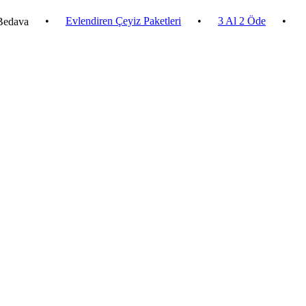
•
Evlendiren Çeyiz Paketleri
•
3 Al 2 Öde
•
2.500 ₺ 