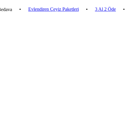
•
Evlendiren Çeyiz Paketleri
•
3 Al 2 Öde
•
2.500 ₺ 