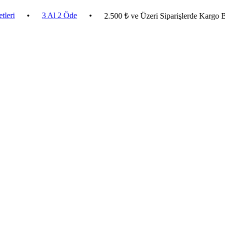
•
3 Al 2 Öde
•
2.500 ₺ ve Üzeri Siparişlerde Kargo Bedava