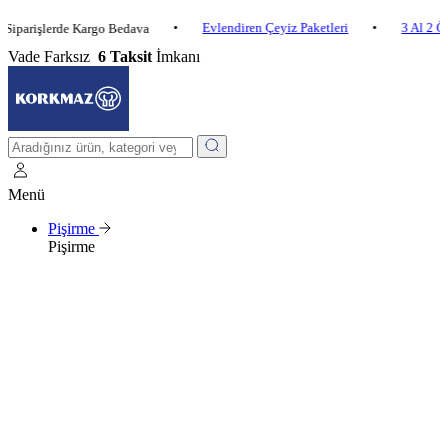
•
Evlendiren Çeyiz Paketleri
•
3 Al 2 Öde
•
şlerde Kargo Bedava
Vade Farksız
6 Taksit
İmkanı
Menü
Pişirme
Pişirme