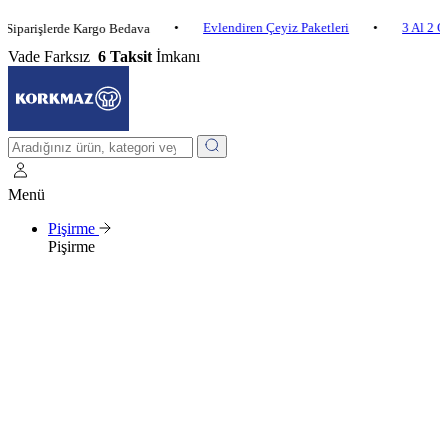
•
Evlendiren Çeyiz Paketleri
•
3 Al 2 Öde
•
şlerde Kargo Bedava
Vade Farksız
6 Taksit
İmkanı
Menü
Pişirme
Pişirme