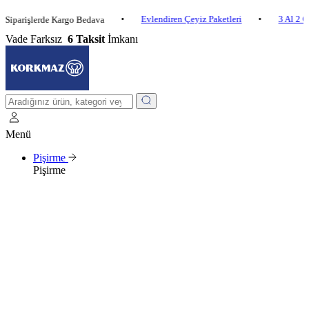
•
Evlendiren Çeyiz Paketleri
•
3 Al 2 Öde
•
işlerde Kargo Bedava
Vade Farksız
6 Taksit
İmkanı
Menü
Pişirme
Pişirme