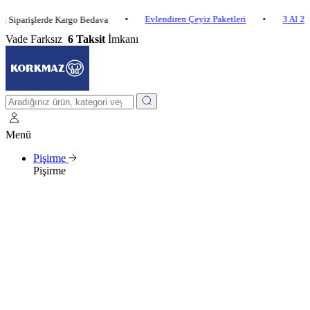
•
Evlendiren Çeyiz Paketleri
•
3 Al 2 Öde
rişlerde Kargo Bedava
Vade Farksız
6 Taksit
İmkanı
Menü
Pişirme
Pişirme