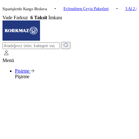
•
Evlendiren Çeyiz Paketleri
•
3 Al 2 Öde
rişlerde Kargo Bedava
Vade Farksız
6 Taksit
İmkanı
Menü
Pişirme
Pişirme