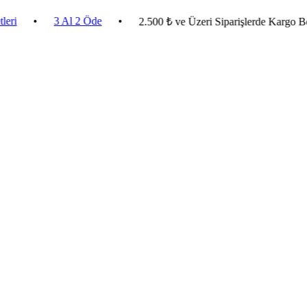
•
3 Al 2 Öde
•
2.500 ₺ ve Üzeri Siparişlerde Kargo Bedava