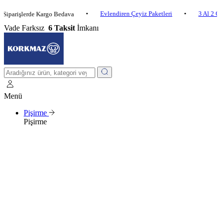
•
Evlendiren Çeyiz Paketleri
•
3 Al 2 Öde
•
şlerde Kargo Bedava
Vade Farksız
6 Taksit
İmkanı
Menü
Pişirme
Pişirme