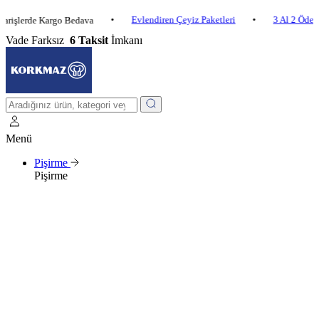
•
Evlendiren Çeyiz Paketleri
•
3 Al 2 Öde
•
rde Kargo Bedava
Vade Farksız
6 Taksit
İmkanı
Menü
Pişirme
Pişirme