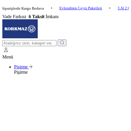
•
Evlendiren Çeyiz Paketleri
•
3 Al 2 Öde
•
şlerde Kargo Bedava
Vade Farksız
6 Taksit
İmkanı
Menü
Pişirme
Pişirme