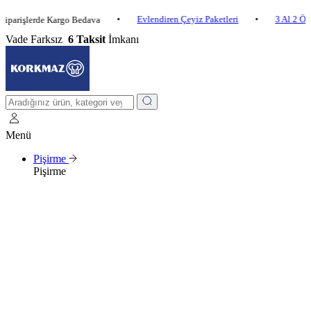
•
Evlendiren Çeyiz Paketleri
•
3 Al 2 Öde
•
lerde Kargo Bedava
Vade Farksız
6 Taksit
İmkanı
Menü
Pişirme
Pişirme