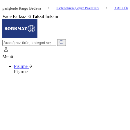
•
Evlendiren Çeyiz Paketleri
•
3 Al 2 Öde
•
lerde Kargo Bedava
Vade Farksız
6 Taksit
İmkanı
Menü
Pişirme
Pişirme