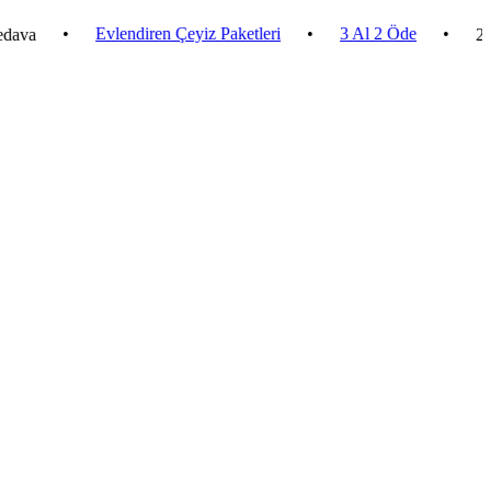
•
Evlendiren Çeyiz Paketleri
•
3 Al 2 Öde
•
2.500 ₺ 