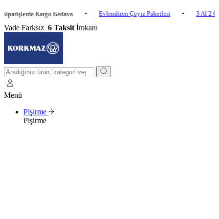
•
Evlendiren Çeyiz Paketleri
•
3 Al 2 Öde
•
şlerde Kargo Bedava
Vade Farksız
6 Taksit
İmkanı
Menü
Pişirme
Pişirme