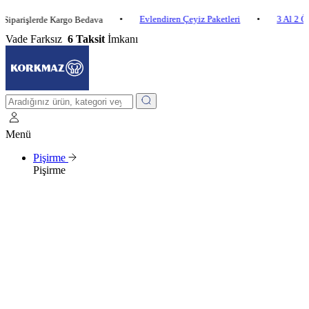
•
Evlendiren Çeyiz Paketleri
•
3 Al 2 Öde
•
şlerde Kargo Bedava
Vade Farksız
6 Taksit
İmkanı
Menü
Pişirme
Pişirme