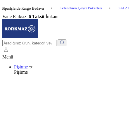
•
Evlendiren Çeyiz Paketleri
•
3 Al 2 Öde
•
şlerde Kargo Bedava
Vade Farksız
6 Taksit
İmkanı
Menü
Pişirme
Pişirme