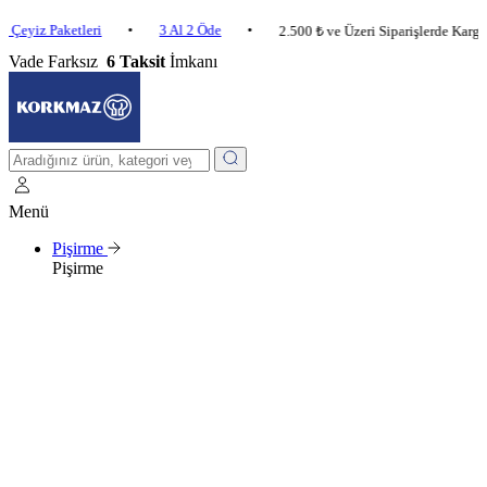
Paketleri
•
3 Al 2 Öde
•
2.500 ₺ ve Üzeri Siparişlerde Kargo Bedava
Vade Farksız
6 Taksit
İmkanı
Menü
Pişirme
Pişirme