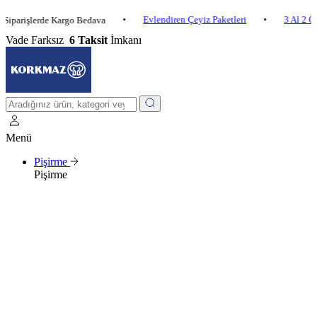
•
Evlendiren Çeyiz Paketleri
•
3 Al 2 Öde
•
şlerde Kargo Bedava
Vade Farksız
6 Taksit
İmkanı
Menü
Pişirme
Pişirme