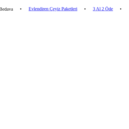
•
Evlendiren Çeyiz Paketleri
•
3 Al 2 Öde
•
2.500 ₺ 