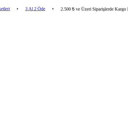
•
3 Al 2 Öde
•
2.500 ₺ ve Üzeri Siparişlerde Kargo Bedava