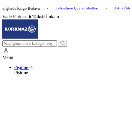
•
Evlendiren Çeyiz Paketleri
•
3 Al 2 Öde
•
erde Kargo Bedava
Vade Farksız
6 Taksit
İmkanı
Menü
Pişirme
Pişirme