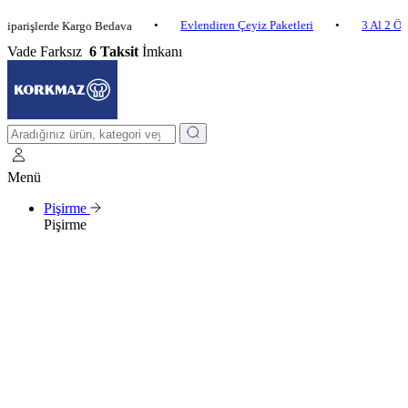
•
Evlendiren Çeyiz Paketleri
•
3 Al 2 Öde
•
şlerde Kargo Bedava
Vade Farksız
6 Taksit
İmkanı
Menü
Pişirme
Pişirme