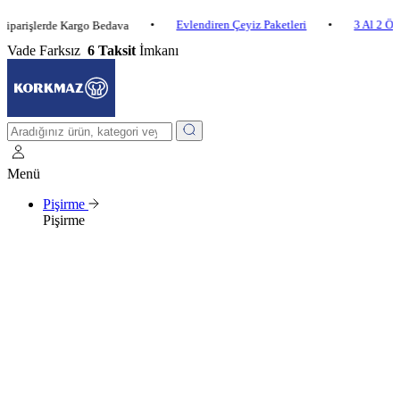
•
Evlendiren Çeyiz Paketleri
•
3 Al 2 Öde
•
lerde Kargo Bedava
Vade Farksız
6 Taksit
İmkanı
Menü
Pişirme
Pişirme