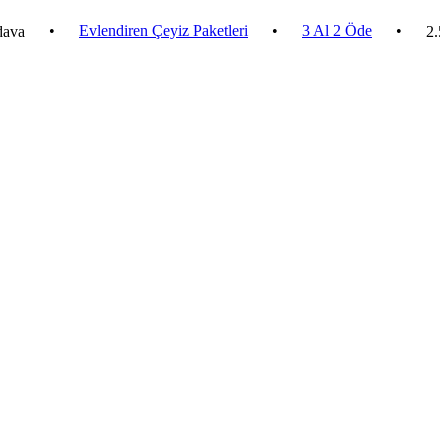
•
Evlendiren Çeyiz Paketleri
•
3 Al 2 Öde
•
2.500 ₺ v