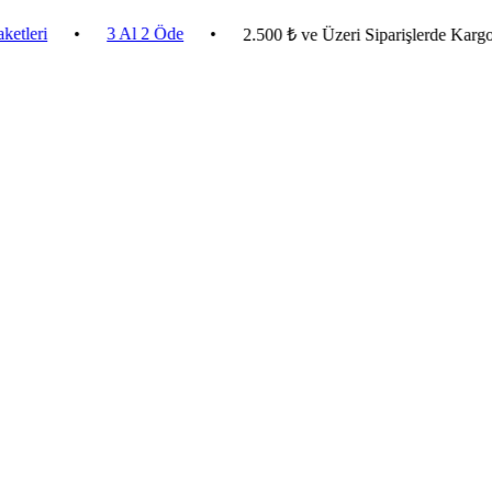
•
3 Al 2 Öde
•
2.500 ₺ ve Üzeri Siparişlerde Kargo Beda