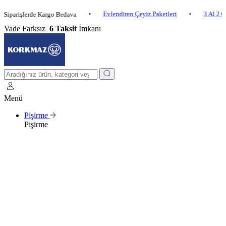
•
Evlendiren Çeyiz Paketleri
•
3 Al 2 Öde
•
şlerde Kargo Bedava
Vade Farksız
6 Taksit
İmkanı
Menü
Pişirme
Pişirme